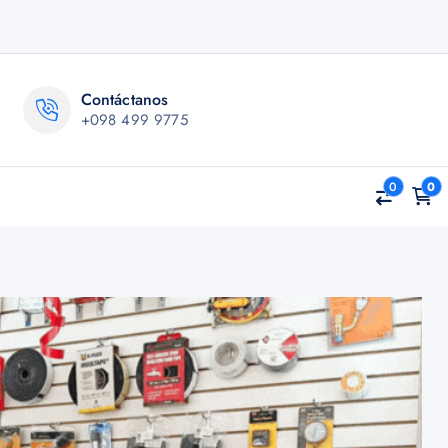
Contáctanos
+098 499 9775
0
0