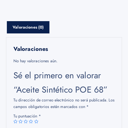
ce
wi
m
h
b
tt
ail
at
o
er
s
ok
A
Valoraciones (0)
p
p
Valoraciones
No hay valoraciones aún.
Sé el primero en valorar
“Aceite Sintético POE 68”
Tu dirección de correo electrónico no será publicada.
Los
campos obligatorios están marcados con
*
Tu puntuación
*