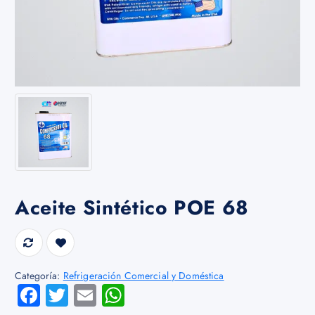
Aceite Sintético POE 68
Categoría:
Refrigeración Comercial y Doméstica
Fa
T
E
W